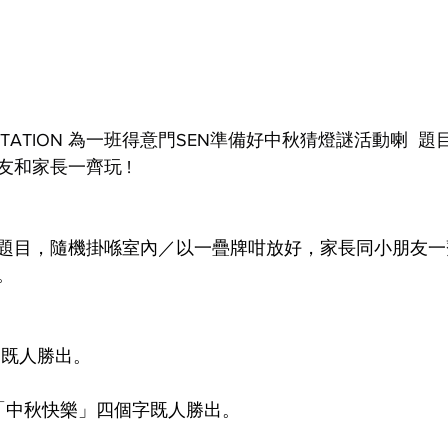
:D STATION 為一班得意門SEN準備好中秋猜燈謎活動喇  題目有
和家長一齊玩 !
題目，隨機掛喺室內／以一疊牌咁放好，家長同小朋友一
。
題既人勝出。
 「中秋快樂」四個字既人勝出。