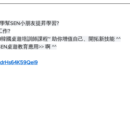
教學幫SEN小朋友提昇學習?
工作?
BI韓國桌遊培訓師課程~ 助你增值自己、開拓新技能 ^^
EN桌遊教育應用>> 啊 ^^
yckdrHs64K59Qei9