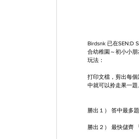
Birdsnk 已在SEN
合幼稚園～初小小朋友
玩法：
打印文檔，剪出每個
中就可以拎走果一題
勝出１） 答中最多
勝出２） 最快儲齊