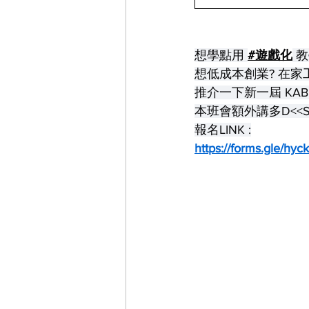
想學點用 
#遊戲化
 
想低成本創業? 在家
推介一下新一屆 KA
本班會額外講多D<<S
報名LINK :
https://forms.gle/h