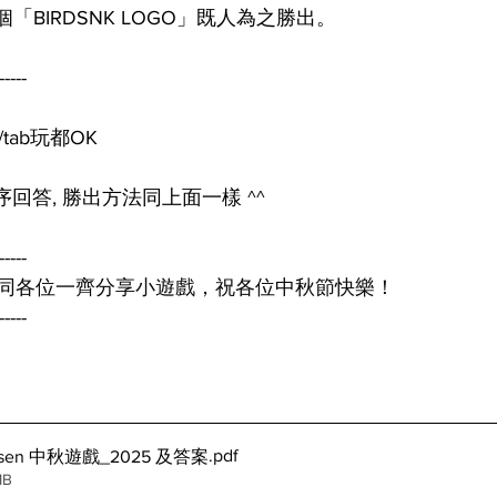
「BIRDSNK LOGO」既人為之勝出。
-----
tab玩都OK
序回答, 勝出方法同上面一樣 ^^
-----
同各位一齊分享小遊戲，祝各位中秋節快樂！
-----
.pdf
門sen 中秋遊戲_2025 及答案
MB