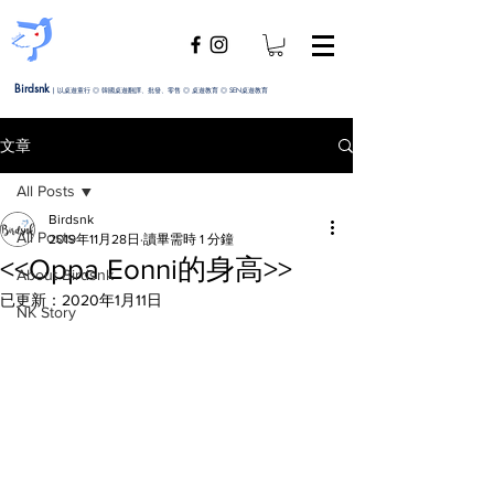
Birdsnk
|
以桌遊童行 ◎ 韓國桌遊翻譯、批發、零售 ◎ 桌遊教育 ◎ SEN桌遊教育
文章
All Posts
Birdsnk
All Posts
2019年11月28日
讀畢需時 1 分鐘
<<Oppa Eonni的身高>>
About Birdsnk
已更新：
2020年1月11日
NK Story